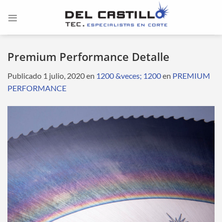
Saltar
al
contenido
Premium Performance Detalle
Publicado
1 julio, 2020
en
1200 &veces; 1200
en
PREMIUM
PERFORMANCE