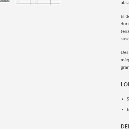
abra
El d
dura
tena
susc
Des
máq
gran
LO
S
E
DE