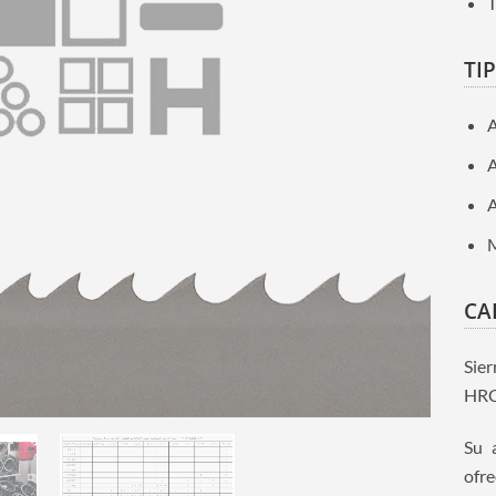
T
TI
A
A
M
CA
Sier
HRC 
Su 
ofre