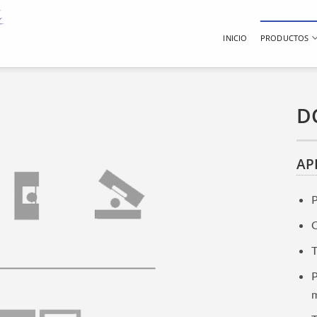
INICIO
PRODUCTOS
D
AP
P
C
T
P