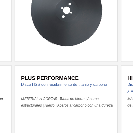
PLUS PERFORMANCE
H
Disco HSS con recubrimiento de titanio y carbono
Dis
y a
on
MATERIAL A CORTAR: Tubos de hierro | Aceros
MAT
s
estructurales | Hierro | Aceros al carbono con una dureza
de 
de hasta 800 N/mm
con