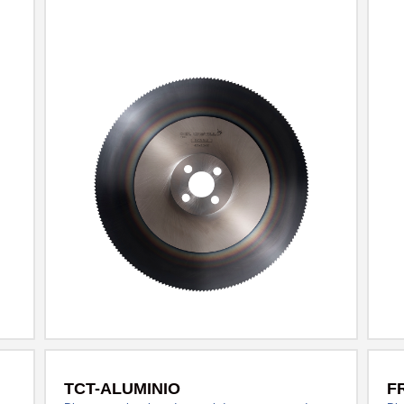
resistencia con durezas de hasta 1100 N/mm²
TCT-ALUMINIO
F