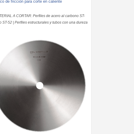
co de fricción para corte en caliente
ERIAL A CORTAR: Perfiles de acero al carbono ST-
o ST-52 | Perfiles estructurales y tubos con una dureza
entre 300 y 600 N/mm²