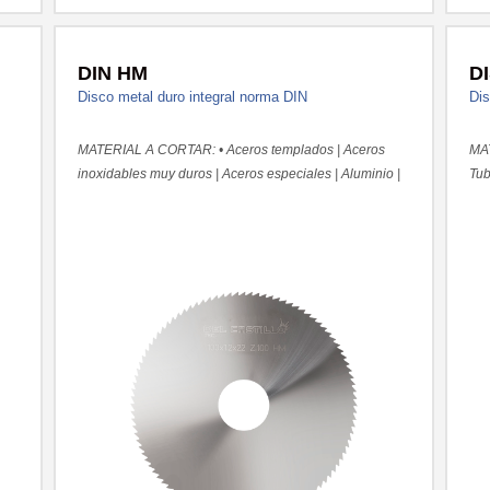
DIN HM
D
Disco metal duro integral norma DIN
Dis
MATERIAL A CORTAR: • Aceros templados | Aceros
MAT
inoxidables muy duros | Aceros especiales | Aluminio |
Tub
Latón | Plásticos
Lat
adh