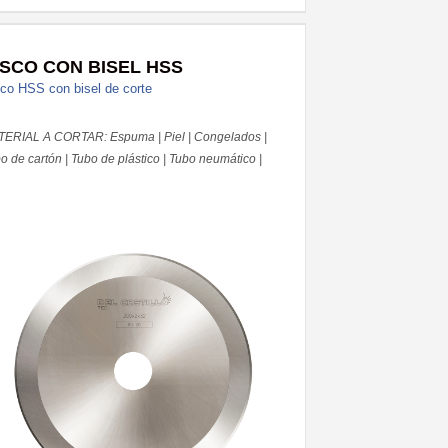
ISCO CON BISEL HSS
co HSS con bisel de corte
ERIAL A CORTAR: Espuma | Piel | Congelados |
o de cartón | Tubo de plástico | Tubo neumático |
iguillos hidráulicos | Film aluminio | Rollos de
esivos | Papel Tissue