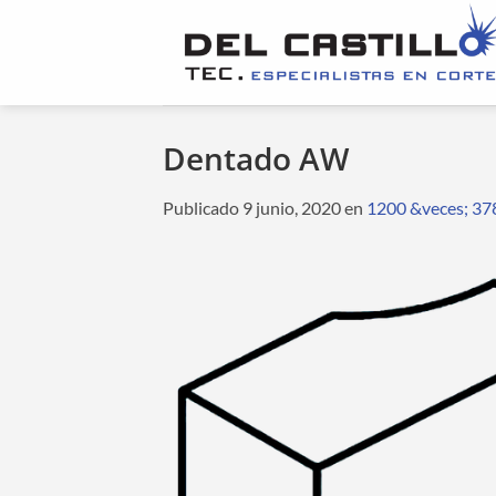
Saltar
al
contenido
Dentado AW
Publicado
9 junio, 2020
en
1200 &veces; 37