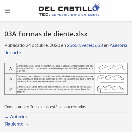
Saltar
al
contenido
03A Formas de diente.xlsx
Publicado
24 octubre, 2020
en
2560 &veces; 653
en
Asesoría
de corte
Comentarios y Trackbacks están ahora cerrados.
←
Anterior
Siguiente
→