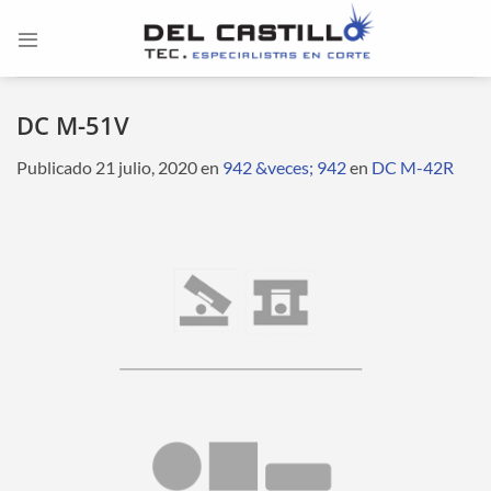
Saltar
al
contenido
DC M-51V
Publicado
21 julio, 2020
en
942 &veces; 942
en
DC M-42R