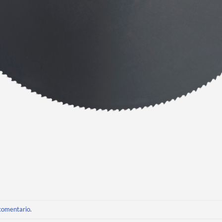
 comentario
.