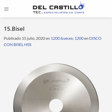
Saltar
al
contenido
15.Bisel
Publicado
15 julio, 2020
en
1200 &veces; 1200
en
DISCO
CON BISEL HSS