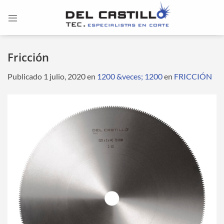
Saltar
al
contenido
Fricción
Publicado
1 julio, 2020
en
1200 &veces; 1200
en
FRICCIÓN