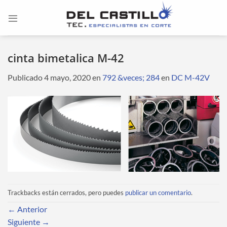
Saltar
al
contenido
cinta bimetalica M-42
Publicado
4 mayo, 2020
en
792 &veces; 284
en
DC M-42V
Trackbacks están cerrados, pero puedes
publicar un comentario
.
←
Anterior
Siguiente
→